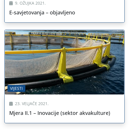
9. OŽUJKA 2021.
E-savjetovanja – objavljeno
VIJESTI
23. VELJAČE 2021.
Mjera II.1 – Inovacije (sektor akvakulture)