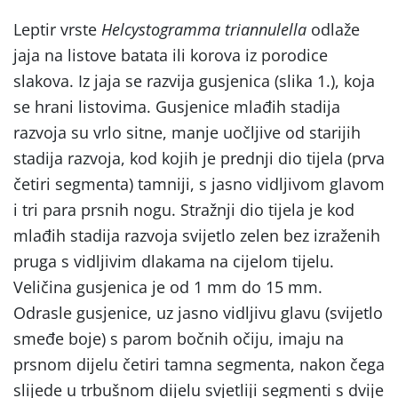
Leptir vrste
Helcystogramma
triannulella
odlaže
jaja na listove batata ili korova iz porodice
slakova. Iz jaja se razvija gusjenica (slika 1.), koja
se hrani listovima. Gusjenice mlađih stadija
razvoja su vrlo sitne, manje uočljive od starijih
stadija razvoja, kod kojih je prednji dio tijela (prva
četiri segmenta) tamniji, s jasno vidljivom glavom
i tri para prsnih nogu. Stražnji dio tijela je kod
mlađih stadija razvoja svijetlo zelen bez izraženih
pruga s vidljivim dlakama na cijelom tijelu.
Veličina gusjenica je od 1 mm do 15 mm.
Odrasle gusjenice, uz jasno vidljivu glavu (svijetlo
smeđe boje) s parom bočnih očiju, imaju na
prsnom dijelu četiri tamna segmenta, nakon čega
slijede u trbušnom dijelu svjetliji segmenti s dvije