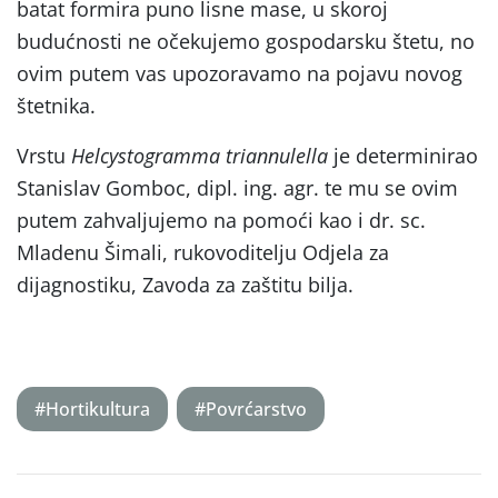
batat formira puno lisne mase, u skoroj
budućnosti ne očekujemo gospodarsku štetu, no
ovim putem vas upozoravamo na pojavu novog
štetnika.
Vrstu
Helcystogramma
triannulella
je determinirao
Stanislav Gomboc, dipl. ing. agr. te mu se ovim
putem zahvaljujemo na pomoći kao i dr. sc.
Mladenu Šimali, rukovoditelju Odjela za
dijagnostiku, Zavoda za zaštitu bilja.
#Hortikultura
#Povrćarstvo
Post