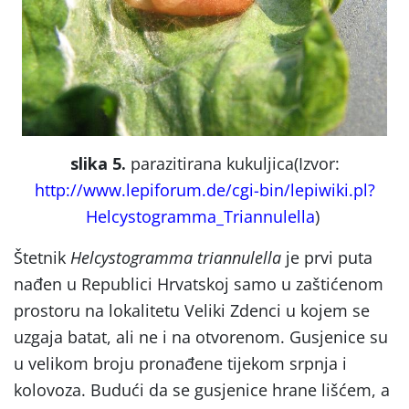
slika 5.
parazitirana kukuljica
(Izvor:
http://www.lepiforum.de/cgi-bin/lepiwiki.pl?
Helcystogramma_Triannulella
)
Štetnik
Helcystogramma
triannulella
je prvi puta
nađen u Republici Hrvatskoj samo u zaštićenom
prostoru na lokalitetu Veliki Zdenci u kojem se
uzgaja batat, ali ne i na otvorenom. Gusjenice su
u velikom broju pronađene tijekom srpnja i
kolovoza. Budući da se gusjenice hrane lišćem, a