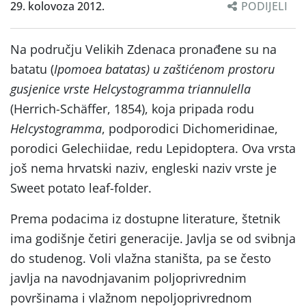
29. kolovoza 2012.
PODIJELI
Na području Velikih Zdenaca pronađene su na
batatu (
Ipomoea batatas
)
u zaštićenom prostoru
gusjenice vrste
Helcystogramma
triannulella
(Herrich-Schäffer, 1854), koja pripada rodu
Helcystogramma
, podporodici Dichomeridinae,
porodici Gelechiidae,
redu Lepidoptera. Ova vrsta
još nema hrvatski naziv, engleski naziv vrste je
Sweet potato leaf-folder.
Prema podacima iz dostupne literature, štetnik
ima godišnje četiri generacije. Javlja se od svibnja
do studenog. Voli vlažna staništa, pa se često
javlja na navodnjavanim poljoprivrednim
površinama i vlažnom nepoljoprivrednom