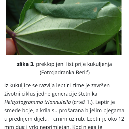
slika 3.
preklopljeni list prije kukuljenja
(Foto:Jadranka Berić)
Iz kukuljice se razvija leptir i time je završen
životni ciklus jedne generacije štetnika
Helcystogramma
triannulella
(crtež 1.). Leptir je
smeđe boje, a krila su prošarana bijelim pjegama
u prednjem dijelu, i crnim uz rub. Leptir je oko 12
mm dug i vrlo neprimjetan. Kod njega je