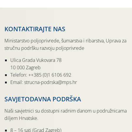
KONTAKTIRAJTE NAS
Ministarstvo poljoprivrede, šumarstva i ribarstva, Uprava za
stručnu podršku razvoju poljoprivrede
Ulica Grada Vukovara 78
10 000 Zagreb
Telefon: ++385 (0)1 6106 692
Email: strucna-podrska@mps.hr
SAVJETODAVNA PODRŠKA
Naši savjetnici su dostupni radnim danom u podružnicama
diljem Hrvatske.
8 – 16 sati (Grad Zagreb)