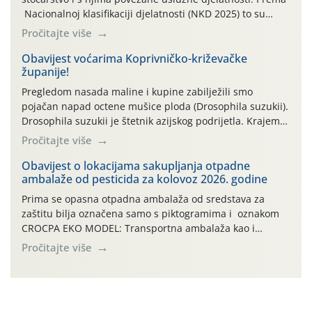
Nacionalnoj klasifikaciji djelatnosti (NKD 2025) to su
skupne 01.1, 01.2, 01.3, 01.4, 01.5 i 01.6. Djelatnost
Pročitajte više
prerade poljoprivrednih proizvoda je svako djelovanje na
poljoprivredni proizvod čiji je rezultat proizvod koji
Obavijest voćarima Koprivničko-križevačke
županije!
također može biti poljoprivredni proizvod poput npr.
maslinovog ulja, bučinog ulja, vino od […]
Pregledom nasada maline i kupine zabilježili smo
pojačan napad octene mušice ploda (Drosophila suzukii).
Drosophila suzukii je štetnik azijskog podrijetla. Krajem
2010. godine prvi puta je registriran u Hrvatskoj, a u
Pročitajte više
rujnu 2016. godine na našem su području zabilježene
gospodarski važne štete. Riječ je o štetniku vrlo sličnom
Obavijest o lokacijama sakupljanja otpadne
ambalaže od pesticida za kolovoz 2026. godine
dobro poznatoj vinskoj mušici, no za razliku […]
Prima se opasna otpadna ambalaža od sredstava za
zaštitu bilja označena samo s piktogramima i oznakom
CROCPA EKO MODEL: Transportna ambalaža kao i
ambalaža drugih proizvoda koji nisu sredstva za zaštitu
Pročitajte više
bilja (npr. ambalaža od mineralnih gnojiva,) se ne
prihvaća. Korisnicima je osiguran besplatni povrat
prazne ambalaže isključivo ovih tvrtki: AGROCHEM-MAKS,
AGRONOM, ALBAUGH TKI* (PINUS […]