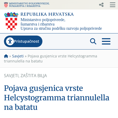
Pristupačnost
»
Savjeti
»
Pojava gusjenica vrste Helcystogramma
triannulella na batatu
SAVJETI
,
ZAŠTITA BILJA
Pojava gusjenica vrste
Helcystogramma triannulella
na batatu