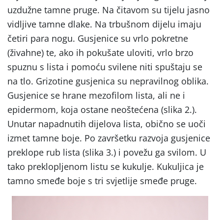
uzdužne tamne pruge. Na čitavom su tijelu jasno
vidljive tamne dlake. Na trbušnom dijelu imaju
četiri para nogu.
Gusjenice su vrlo pokretne
(živahne) te, ako ih pokušate uloviti, vrlo brzo
spuznu s lista i pomoću svilene niti spuštaju se
na tlo. Grizotine gusjenica su nepravilnog oblika.
Gusjenice se hrane mezofilom lista, ali ne i
epidermom, koja ostane neoštećena (slika 2.).
Unutar napadnutih dijelova lista, obično se uoči
izmet tamne boje. Po završetku razvoja gusjenice
preklope rub lista (slika 3.) i povežu ga svilom. U
tako preklopljenom listu se kukulje. Kukuljica je
tamno smeđe boje s tri svjetlije smeđe pruge.