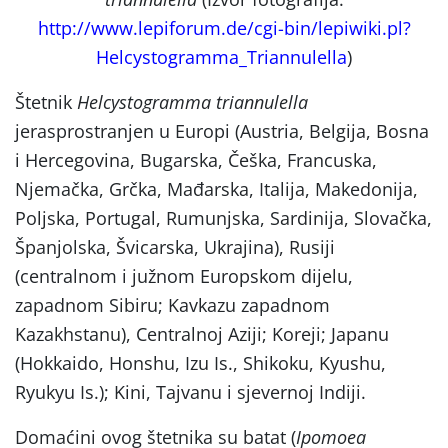
http://www.lepiforum.de/cgi-bin/lepiwiki.pl?
Helcystogramma_Triannulella
)
Štetnik
Helcystogramma
triannulella
jerasprostranjen u Europi (
Austria, Belgija, Bosna
i Hercegovina, Bugarska, Češka, Francuska,
Njemačka, Grčka, Mađarska, Italija, Makedonija,
Poljska, Portugal, Rumunjska, Sardinija, Slovačka,
Španjolska, Švicarska, Ukrajina), Rusiji
(centralnom i južnom Europskom dijelu,
zapadnom Sibiru; Kavkazu zapadnom
Kazakhstanu), Centralnoj Aziji; Koreji; Japanu
(Hokkaido, Honshu, Izu Is., Shikoku, Kyushu,
Ryukyu Is.); Kini, Tajvanu i sjevernoj Indiji.
Domaćini ovog štetnika su batat (
Ipomoea