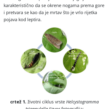
karakteristično da se okrene nogama prema gore
i pretvara se kao da je mrtav što je vrlo rijetka
pojava kod leptira.
crtež 1.
životni ciklus vrste
Helcystogramma
triannulella
(Izvor fotografija: