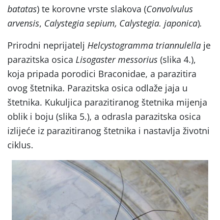
batatas
) te korovne vrste slakova (
Convolvulus
arvensis
,
Calystegia sepium, Calystegia. japonica
)
.
Prirodni neprijatelj
Helcystogramma
triannulella
je
parazitska osica
Lisogaster messorius
(slika 4.),
koja pripada porodici Braconidae, a parazitira
ovog štetnika. Parazitska osica odlaže jaja u
štetnika. Kukuljica parazitiranog štetnika mijenja
oblik i boju (slika 5.), a odrasla parazitska osica
izlijeće iz parazitiranog štetnika i nastavlja životni
ciklus.