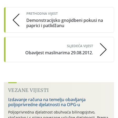
navigation
PRETHODNA VIJEST
Demonstracijsko gnojidbeni pokusi na
paprici i patlidžanu
SLJEDEĆA VIJEST
Obavijest maslinarima 29.08.2012.
VEZANE VIJESTI
Izdavanje računa na temelju obavljanja
poljoprivredne djelatnosti na OPG-u
Poljoprivredna djelatnost obuhvaća bilinogojstvo,
stočarstvo i s njima povezane uslužne djelatnosti. Prema