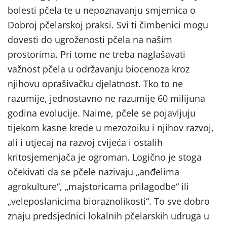
bolesti pčela te u nepoznavanju smjernica o
Dobroj pčelarskoj praksi. Svi ti čimbenici mogu
dovesti do ugroženosti pčela na našim
prostorima. Pri tome ne treba naglašavati
važnost pčela u održavanju biocenoza kroz
njihovu oprašivačku djelatnost. Tko to ne
razumije, jednostavno ne razumije 60 milijuna
godina evolucije. Naime, pčele se pojavljuju
tijekom kasne krede u mezozoiku i njihov razvoj,
ali i utjecaj na razvoj cvijeća i ostalih
kritosjemenjača je ogroman. Logično je stoga
očekivati da se pčele nazivaju „anđelima
agrokulture“, „majstoricama prilagodbe“ ili
„veleposlanicima bioraznolikosti“. To sve dobro
znaju predsjednici lokalnih pčelarskih udruga u