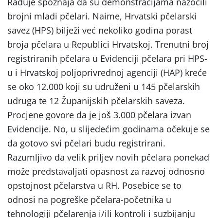
Raduje spoznaja da su demonstracijama nazočili
brojni mladi pčelari. Naime, Hrvatski pčelarski
savez (HPS) bilježi već nekoliko godina porast
broja pčelara u Republici Hrvatskoj. Trenutni broj
registriranih pčelara u Evidenciji pčelara pri HPS-
u i Hrvatskoj poljoprivrednoj agenciji (HAP) kreće
se oko 12.000 koji su udruženi u 145 pčelarskih
udruga te 12 Županijskih pčelarskih saveza.
Procjene govore da je još 3.000 pčelara izvan
Evidencije. No, u slijedećim godinama očekuje se
da gotovo svi pčelari budu registrirani.
Razumljivo da velik priljev novih pčelara ponekad
može predstavaljati opasnost za razvoj odnosno
opstojnost pčelarstva u RH. Posebice se to
odnosi na pogreške pčelara-početnika u
tehnologiji pčelarenja i/ili kontroli i suzbijanju