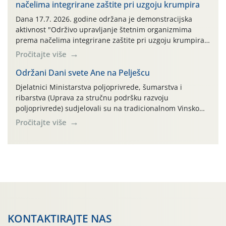
načelima integrirane zaštite pri uzgoju krumpira
prazne ambalaže isključivo ovih tvrtki: AGROCHEM-MAKS,
AGRONOM, ALBAUGH TKI* (PINUS […]
Dana 17.7. 2026. godine održana je demonstracijska
aktivnost "Održivo upravljanje štetnim organizmima
prema načelima integrirane zaštite pri uzgoju krumpira"
na pokusnom polju "Poredje", kraj naselja Belica (ARKOD
Pročitajte više
parcela ID 2445031) (središnji dio Međimurske županije).
Održani Dani svete Ane na Pelješcu
Djelatnici Ministarstva poljoprivrede, šumarstva i
ribarstva (Uprava za stručnu podršku razvoju
poljoprivrede) sudjelovali su na tradicionalnom Vinskom
forumu, održanom 24.07.2026. godine u Domu vinarske
Pročitajte više
tradicije u Putnikovićima na poluotoku Pelješcu, u
organizaciji PZ Putniković, Zadružni savez Dalmacije,
Udruga Dalmika i općina Ston. Manifestacija, koja se već
sedmu godinu zaredom održava u sklopu proslave Dana
svete […]
KONTAKTIRAJTE NAS