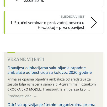
22.05.2015.
SLJEDEĆA VIJEST
1. Stručni seminar o proizvodnji povrća u
Hrvatskoj – prva obavijest
VEZANE VIJESTI
Obavijest o lokacijama sakupljanja otpadne
ambalaže od pesticida za kolovoz 2026. godine
Prima se opasna otpadna ambalaža od sredstava za
zaštitu bilja označena samo s piktogramima i oznakom
CROCPA EKO MODEL: Transportna ambalaža kao i
ambalaža drugih proizvoda koji nisu sredstva za zaštitu
Pročitajte više
bilja (npr. ambalaža od mineralnih gnojiva,) se ne
prihvaća. Korisnicima je osiguran besplatni povrat
Održivo upravljanje štetnim organizmima prema