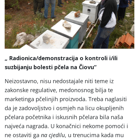
„ Radionica/demonstracija o kontroli i/ili
suzbijanju bolesti pčela na Čiovu“
Neizostavno, nisu nedostajale niti teme iz
zakonske regulative, medonosnog bilja te
marketinga pčelinjih proizvoda. Treba naglasiti
da je zadovoljstvo i osmjeh na licu okupljenih
pčelara početnika i iskusnih pčelara bila naša
najveća nagrada. U konačnici nekome pomoći i
ne ostaviti ga
na cjedilu
, u trenucima kada mu