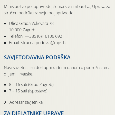
Ministarstvo poljoprivrede, šumarstva i ribarstva, Uprava za
stručnu podršku razvoju poljoprivrede
Ulica Grada Vukovara 78
10 000 Zagreb
Telefon: ++385 (0)1 6106 692
Email: strucna-podrska@mps.hr
SAVJETODAVNA PODRŠKA
Naši savjetnici su dostupni radnim danom u podružnicama
diljem Hrvatske.
8 – 16 sati (Grad Zagreb)
7 – 15 sati (Ispostave)
Adresar savjetnika
ZA DJELATNIKE UPRAVE