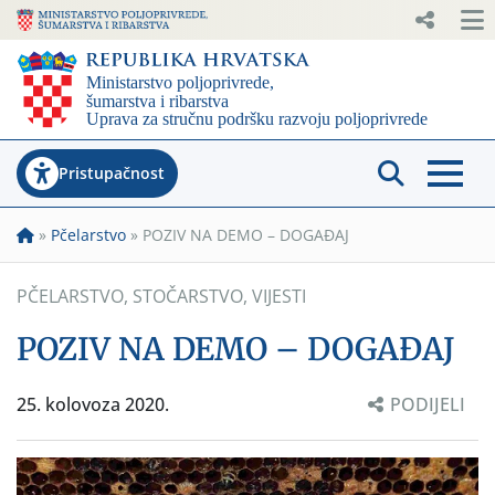
Pristupačnost
»
Pčelarstvo
»
POZIV NA DEMO – DOGAĐAJ
PČELARSTVO
,
STOČARSTVO
,
VIJESTI
POZIV NA DEMO – DOGAĐAJ
25. kolovoza 2020.
PODIJELI