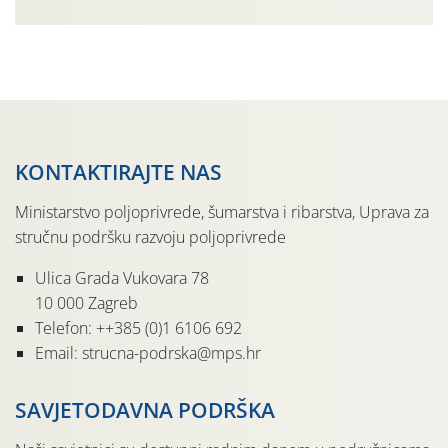
na poziv Veleposlanstva Republike Hrvatske u Madridu u
stručnom dijelu programa aktivno je sudjelovalo i
Ministarstvo poljoprivrede, šumarstva […]
KONTAKTIRAJTE NAS
Ministarstvo poljoprivrede, šumarstva i ribarstva, Uprava za
stručnu podršku razvoju poljoprivrede
Ulica Grada Vukovara 78
10 000 Zagreb
Telefon: ++385 (0)1 6106 692
Email: strucna-podrska@mps.hr
SAVJETODAVNA PODRŠKA