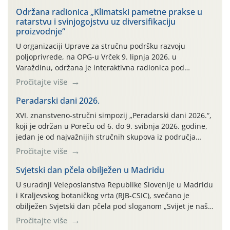
Održana radionica „Klimatski pametne prakse u
ratarstvu i svinjogojstvu uz diversifikaciju
proizvodnje“
U organizaciji Uprave za stručnu podršku razvoju
poljoprivrede, na OPG-u Vrček 9. lipnja 2026. u
Varaždinu, održana je interaktivna radionica pod
nazivom “Klimatski pametne prakse u ratarstvu i
Pročitajte više
svinjogojstvu uz diversifikaciju proizvodnje”. Radionica je
organizirana u sklopu međunarodnog projekta Climate
Peradarski dani 2026.
Farm Demo (CFD) te stručnih radnih skupina „Klima i
XVI. znanstveno-stručni simpozij „Peradarski dani 2026.“,
okoliš“ i „Ratarstvo“. Ovaj demonstracijski događaj, […]
koji je održan u Poreču od 6. do 9. svibnja 2026. godine,
jedan je od najvažnijih stručnih skupova iz područja
peradarstva u Hrvatskoj i široj regiji.
Pročitajte više
Svjetski dan pčela obilježen u Madridu
U suradnji Veleposlanstva Republike Slovenije u Madridu
i Kraljevskog botaničkog vrta (RJB-CSIC), svečano je
obilježen Svjetski dan pčela pod sloganom „Svijet je naša
košnica: pčele bez granica”. Događaj je okupio brojne
Pročitajte više
diplomatske predstavnike, znanstvenike i stručnjake, a