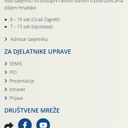
Naši savjetnici su dostupni radnim danom u podružnicama
diljem Hrvatske.
8 – 16 sati (Grad Zagreb)
7 – 15 sati (Ispostave)
Adresar savjetnika
ZA DJELATNIKE UPRAVE
SEMIS
PIO
Prezentacije
Intranet
Prijava
DRUŠTVENE MREŽE