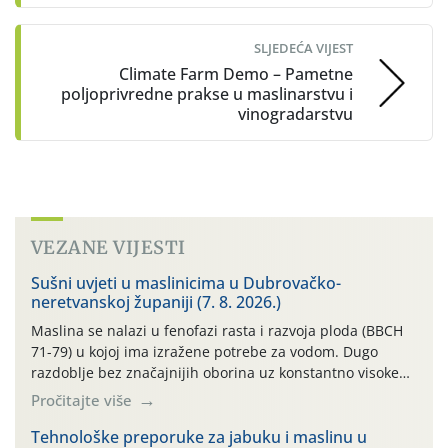
SLJEDEĆA VIJEST
Climate Farm Demo – Pametne
poljoprivredne prakse u maslinarstvu i
vinogradarstvu
VEZANE VIJESTI
Sušni uvjeti u maslinicima u Dubrovačko-
neretvanskoj županiji (7. 8. 2026.)
Maslina se nalazi u fenofazi rasta i razvoja ploda (BBCH
71-79) u kojoj ima izražene potrebe za vodom. Dugo
razdoblje bez značajnijih oborina uz konstantno visoke
temperature negativno utječe na rast i razvoj ploda, a
Pročitajte više
takvo sušno razdoblje će se nastaviti. Primjeri
temperatura na poluotoku Pelješcu: 13.07. do 19.07.2026.
Tehnološke preporuke za jabuku i maslinu u