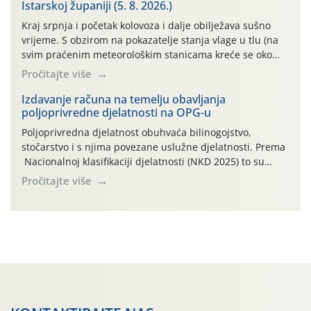
Istarskoj županiji (5. 8. 2026.)
(min. temp. 19,84°C , max. temp. […]
Kraj srpnja i početak kolovoza i dalje obilježava sušno
vrijeme. S obzirom na pokazatelje stanja vlage u tlu (na
svim praćenim meteorološkim stanicama kreće se oko
maksimalne vrijednosti od cb 200) jabuke se još i dobro,
Pročitajte više
vizualno, drže. To, međutim, ne umanjuje dugoročni
negativan učinak stresa na biljke, koji, ako se on ponavlja
Izdavanje računa na temelju obavljanja
poljoprivredne djelatnosti na OPG-u
više godina […]
Poljoprivredna djelatnost obuhvaća bilinogojstvo,
stočarstvo i s njima povezane uslužne djelatnosti. Prema
Nacionalnoj klasifikaciji djelatnosti (NKD 2025) to su
skupne 01.1, 01.2, 01.3, 01.4, 01.5 i 01.6. Djelatnost
Pročitajte više
prerade poljoprivrednih proizvoda je svako djelovanje na
poljoprivredni proizvod čiji je rezultat proizvod koji
također može biti poljoprivredni proizvod poput npr.
maslinovog ulja, bučinog ulja, vino od […]