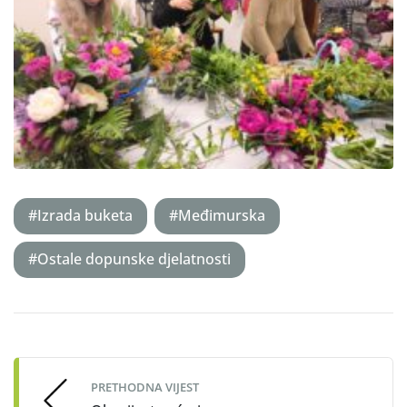
#Izrada buketa
#Međimurska
#Ostale dopunske djelatnosti
Post
navigation
PRETHODNA VIJEST