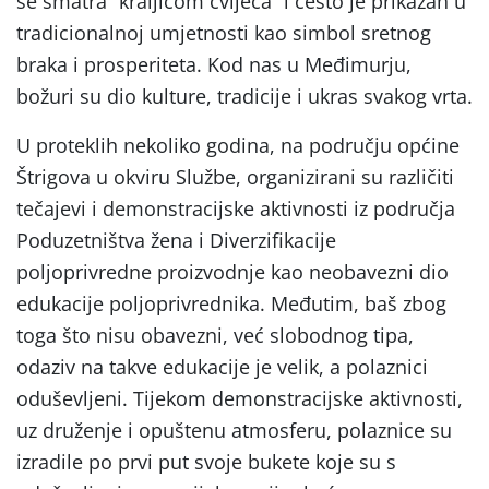
se smatra “kraljicom cvijeća” i često je prikazan u
tradicionalnoj umjetnosti kao simbol sretnog
braka i prosperiteta. Kod nas u Međimurju,
božuri su dio kulture, tradicije i ukras svakog vrta.
U proteklih nekoliko godina, na području općine
Štrigova u okviru Službe, organizirani su različiti
tečajevi i demonstracijske aktivnosti iz područja
Poduzetništva žena i Diverzifikacije
poljoprivredne proizvodnje kao neobavezni dio
edukacije poljoprivrednika. Međutim, baš zbog
toga što nisu obavezni, već slobodnog tipa,
odaziv na takve edukacije je velik, a polaznici
oduševljeni. Tijekom demonstracijske aktivnosti,
uz druženje i opuštenu atmosferu, polaznice su
izradile po prvi put svoje bukete koje su s