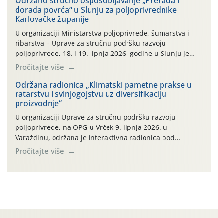
Održano stručno osposobljavanje „Prerada i
dorada povrća“ u Slunju za poljoprivrednike
također može biti poljoprivredni proizvod poput npr.
Karlovačke županije
maslinovog ulja, bučinog ulja, vino od […]
U organizaciji Ministarstva poljoprivrede, šumarstva i
ribarstva – Uprave za stručnu podršku razvoju
poljoprivrede, 18. i 19. lipnja 2026. godine u Slunju je
održano stručno osposobljavanje pod nazivom „Prerada i
Pročitajte više
dorada povrća“. Dvodnevna edukacija okupila je
poljoprivredne proizvođače i prerađivače zainteresirane
Održana radionica „Klimatski pametne prakse u
ratarstvu i svinjogojstvu uz diversifikaciju
za stjecanje novih znanja iz područja prerade povrća,
proizvodnje“
očuvanja kvalitete proizvoda te njihovog uspješnog […]
U organizaciji Uprave za stručnu podršku razvoju
poljoprivrede, na OPG-u Vrček 9. lipnja 2026. u
Varaždinu, održana je interaktivna radionica pod
nazivom “Klimatski pametne prakse u ratarstvu i
Pročitajte više
svinjogojstvu uz diversifikaciju proizvodnje”. Radionica je
organizirana u sklopu međunarodnog projekta Climate
Farm Demo (CFD) te stručnih radnih skupina „Klima i
okoliš“ i „Ratarstvo“. Ovaj demonstracijski događaj, […]