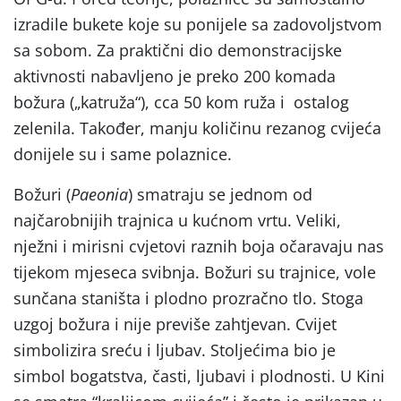
izradile bukete koje su ponijele sa zadovoljstvom
sa sobom. Za praktični dio demonstracijske
aktivnosti nabavljeno je preko 200 komada
božura („katruža“), cca 50 kom ruža i ostalog
zelenila. Također, manju količinu rezanog cvijeća
donijele su i same polaznice.
Božuri (
Paeonia
) smatraju se jednom od
najčarobnijih trajnica u kućnom vrtu. Veliki,
nježni i mirisni cvjetovi raznih boja očaravaju nas
tijekom mjeseca svibnja. Božuri su trajnice, vole
sunčana staništa i plodno prozračno tlo. Stoga
uzgoj božura i nije previše zahtjevan. Cvijet
simbolizira sreću i ljubav. Stoljećima bio je
simbol bogatstva, časti, ljubavi i plodnosti. U Kini