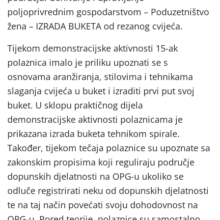
poljoprivrednim gospodarstvom – Poduzetništvo
žena – IZRADA BUKETA od rezanog cvijeća.
Tijekom demonstracijske aktivnosti 15-ak
polaznica imalo je priliku upoznati se s
osnovama aranžiranja, stilovima i tehnikama
slaganja cvijeća u buket i izraditi prvi put svoj
buket. U sklopu praktičnog dijela
demonstracijske aktivnosti polaznicama je
prikazana izrada buketa tehnikom spirale.
Također, tijekom tečaja polaznice su upoznate sa
zakonskim propisima koji reguliraju područje
dopunskih djelatnosti na OPG-u ukoliko se
odluče registrirati neku od dopunskih djelatnosti
te na taj način povećati svoju dohodovnost na
OPG-u. Pored teorije, polaznice su samostalno