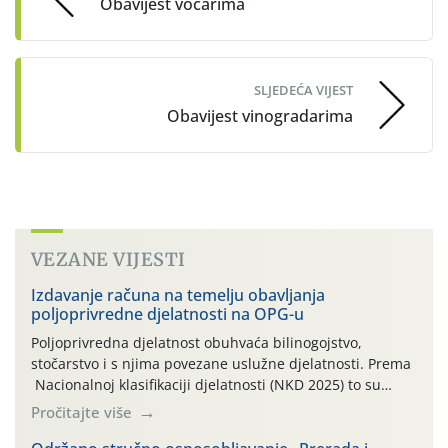
Obavijest voćarima
SLJEDEĆA VIJEST
Obavijest vinogradarima
VEZANE VIJESTI
Izdavanje računa na temelju obavljanja
poljoprivredne djelatnosti na OPG-u
Poljoprivredna djelatnost obuhvaća bilinogojstvo,
stočarstvo i s njima povezane uslužne djelatnosti. Prema
Nacionalnoj klasifikaciji djelatnosti (NKD 2025) to su
skupne 01.1, 01.2, 01.3, 01.4, 01.5 i 01.6. Djelatnost
Pročitajte više
prerade poljoprivrednih proizvoda je svako djelovanje na
poljoprivredni proizvod čiji je rezultat proizvod koji