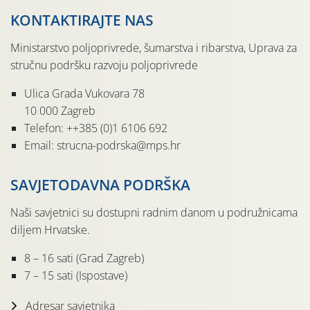
KONTAKTIRAJTE NAS
Ministarstvo poljoprivrede, šumarstva i ribarstva, Uprava za
stručnu podršku razvoju poljoprivrede
Ulica Grada Vukovara 78
10 000 Zagreb
Telefon: ++385 (0)1 6106 692
Email: strucna-podrska@mps.hr
SAVJETODAVNA PODRŠKA
Naši savjetnici su dostupni radnim danom u podružnicama
diljem Hrvatske.
8 – 16 sati (Grad Zagreb)
7 – 15 sati (Ispostave)
Adresar savjetnika