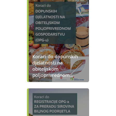
Koraci do dopunskih
djelatnosti na
obiteljskom
poljoprivrednom
gospodarstvu (OPG-u)