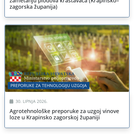
zametanju plodova krastavaca (Krapinsko–
zagorska županija)
PREPORUKE ZA TEHNOLOGIJU UZGOJA
30. LIPNJA 2026.
Agrotehnološke preporuke za uzgoj vinove
loze u Krapinsko zagorskoj županiji