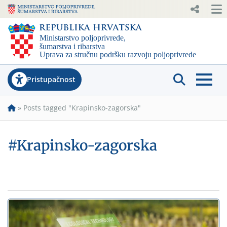
Pristupačnost
»
Posts tagged "Krapinsko-zagorska"
#Krapinsko-zagorska