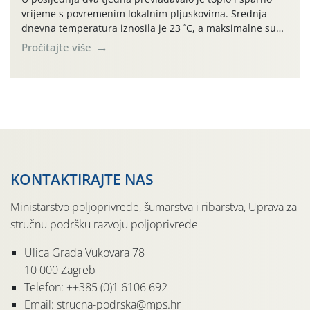
vrijeme s povremenim lokalnim pljuskovima. Srednja
dnevna temperatura iznosila je 23 ˚C, a maksimalne su
se posljednjih dana penjale do 35 ˚C. Prognostičari u
Pročitajte više
narednom razdoblju najavljuju drugi ovogodišnji
„toplinski udar“. Simptome plamenjače vinove loze
(Plasmoparas viticola) uglavnom ne nalazimo u
vinogradima, a simptomi pepelnice vinove […]
KONTAKTIRAJTE NAS
Ministarstvo poljoprivrede, šumarstva i ribarstva, Uprava za
stručnu podršku razvoju poljoprivrede
Ulica Grada Vukovara 78
10 000 Zagreb
Telefon: ++385 (0)1 6106 692
Email: strucna-podrska@mps.hr