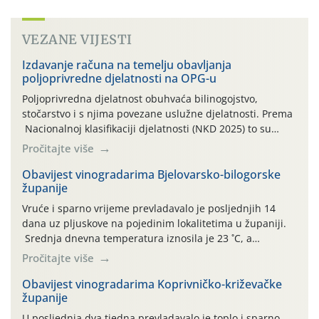
VEZANE VIJESTI
Izdavanje računa na temelju obavljanja
poljoprivredne djelatnosti na OPG-u
Poljoprivredna djelatnost obuhvaća bilinogojstvo,
stočarstvo i s njima povezane uslužne djelatnosti. Prema
Nacionalnoj klasifikaciji djelatnosti (NKD 2025) to su
skupne 01.1, 01.2, 01.3, 01.4, 01.5 i 01.6. Djelatnost
Pročitajte više
prerade poljoprivrednih proizvoda je svako djelovanje na
poljoprivredni proizvod čiji je rezultat proizvod koji
Obavijest vinogradarima Bjelovarsko-bilogorske
županije
također može biti poljoprivredni proizvod poput npr.
maslinovog ulja, bučinog ulja, vino od […]
Vruće i sparno vrijeme prevladavalo je posljednjih 14
dana uz pljuskove na pojedinim lokalitetima u županiji.
Srednja dnevna temperatura iznosila je 23 ˚C, a
maksimalne su posljednjih dana dosezale do 35 ˚C.
Pročitajte više
Simptome plamenjače vinove loze (Plasmoparas
viticola) vidljivi su na zapercima i vršnom mladom lišću.
Obavijest vinogradarima Koprivničko-križevačke
županije
Kako bi i dalje održali zdravu lisnu masu u zaštiti je
moguće […]
U posljednja dva tjedna prevladavalo je toplo i sparno