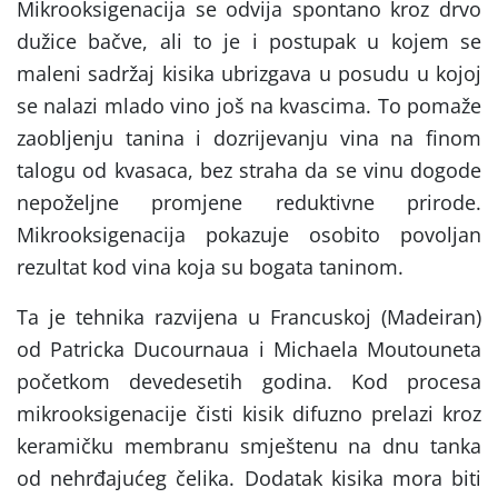
Mikrooksigenacija se odvija spontano kroz
drvo
dužice bačve, ali to je i postupak u kojem se
maleni sadržaj kisika ubrizgava u posudu u kojoj
se nalazi mlado vino još na kvascima. To pomaže
zaobljenju tanina i dozrijevanju vina na finom
talogu od kvasaca, bez straha da se vinu dogode
nepoželjne promjene reduktivne prirode.
Mikrooksigenacija pokazuje osobito povoljan
rezultat kod vina koja su bogata taninom.
Ta je tehnika razvijena u Francuskoj (Madeiran)
od
Patricka Ducournaua i Michaela Moutouneta
početkom devedesetih godina. Kod procesa
mikrooksigenacije čisti kisik difuzno prelazi kroz
keramičku membranu smještenu na dnu tanka
od nehrđajućeg čelika. Dodatak kisika mora biti