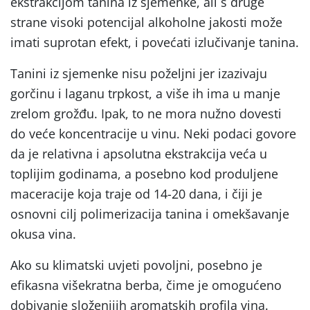
ekstrakcijom tanina iz sjemenke, ali s druge
strane visoki potencijal alkoholne jakosti može
imati suprotan efekt, i povećati izlučivanje tanina.
Tanini iz sjemenke nisu poželjni jer izazivaju
gorčinu i laganu trpkost, a više ih ima u manje
zrelom grožđu. Ipak, to ne mora nužno dovesti
do veće koncentracije u vinu. Neki podaci govore
da je relativna i apsolutna ekstrakcija veća u
toplijim godinama, a posebno kod produljene
maceracije koja traje od 14-20 dana, i čiji je
osnovni cilj polimerizacija tanina i omekšavanje
okusa vina.
Ako su klimatski uvjeti povoljni, posebno je
efikasna višekratna berba, čime je omogućeno
dobivanje složenijih aromatskih profila vina.