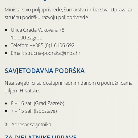
Ministarstvo poljoprivrede, šumarstva i ribarstva, Uprava za
stručnu podršku razvoju poljoprivrede
Ulica Grada Vukovara 78
10 000 Zagreb
Telefon: ++385 (0)1 6106 692
Email: strucna-podrska@mps.hr
SAVJETODAVNA PODRŠKA
Naši savjetnici su dostupni radnim danom u podružnicama
diljem Hrvatske.
8 – 16 sati (Grad Zagreb)
7 – 15 sati (Ispostave)
Adresar savjetnika
ZA DJELATNIKE UPRAVE