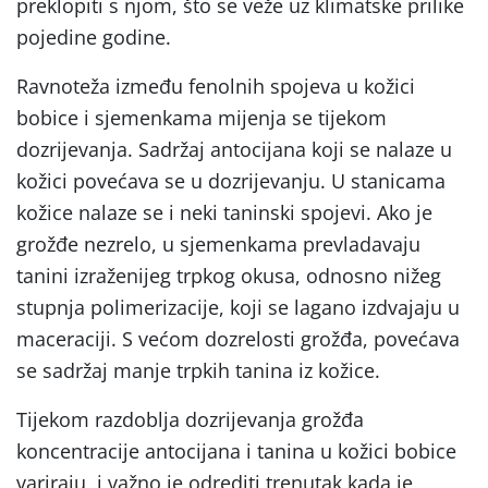
preklopiti s njom, što se veže uz klimatske prilike
pojedine godine.
Ravnoteža između fenolnih spojeva u kožici
bobice i sjemenkama mijenja se tijekom
dozrijevanja. Sadržaj antocijana koji se nalaze u
kožici povećava se u dozrijevanju. U stanicama
kožice nalaze se i neki taninski spojevi. Ako je
grožđe nezrelo, u sjemenkama prevladavaju
tanini izraženijeg trpkog okusa, odnosno nižeg
stupnja polimerizacije, koji se lagano izdvajaju u
maceraciji. S većom dozrelosti grožđa, povećava
se sadržaj manje trpkih tanina iz kožice.
Tijekom razdoblja dozrijevanja grožđa
koncentracije antocijana i tanina u kožici bobice
variraju, i važno je odrediti trenutak kada je