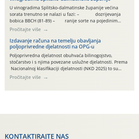
U vinogradima Splitsko-dalmatinske županije većina
sorata trenutno se nalazi u fazi: – dozrijevanja
bobica BBCH (81-89) – ranije sorte na pojedinim
lokalitetima već su dozrele te su spremne za berbu Zbog
Pročitajte više
visokih temperatura i dugotrajnog izostanka oborina
razvoj vinove loze odvija se uredno, a zdravstveno stanje
Izdavanje računa na temelju obavljanja
poljoprivredne djelatnosti na OPG-u
većine vinograda je dobro. Srednje dnevne temperature
zraka […]
Poljoprivredna djelatnost obuhvaća bilinogojstvo,
stočarstvo i s njima povezane uslužne djelatnosti. Prema
Nacionalnoj klasifikaciji djelatnosti (NKD 2025) to su
skupne 01.1, 01.2, 01.3, 01.4, 01.5 i 01.6. Djelatnost
Pročitajte više
prerade poljoprivrednih proizvoda je svako djelovanje na
poljoprivredni proizvod čiji je rezultat proizvod koji
također može biti poljoprivredni proizvod poput npr.
maslinovog ulja, bučinog ulja, vino od […]
KONTAKTIRAJTE NAS