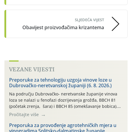
SLJEDEĆA VIJEST
Obavijest proizvođačima krizantema
VEZANE VIJESTI
Preporuke za tehnologiju uzgoja vinove loze u
Dubrovačko-neretvanskoj županiji (6. 8. 2026.)
Na području Dubrovačko- neretvanske županije vinova
loza se nalazi u fenofazi dozrijevanja grožđa, BBCH 81
(početak zrenja, šara) i BBCH 85 (omekšavanje bobica).
Vinova loza, ovu godinu, prolazi kroz dugotrajno sušno i
Pročitajte više
vrlo vruće razdoblje, bez oborina ili vrlo malo , što
otežava normalan razvoj i sintezu kemijskih spojeva kako
Preporuka za provođenje agrotehničkih mjera u
vinogradima Splitsko-dalmatinske županije
bi se dobila vrhunska sirovina. […]