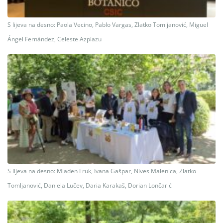
S lijeva na desno: Paola Vecino, Pablo Vargas, Zlatko Tomljanović, Miguel
Ángel Fernández, Celeste Azpiazu
S lijeva na desno: Mladen Fruk, Ivana Gašpar, Nives Malenica, Zlatko
Tomljanović, Daniela Lučev, Daria Karakaš, Dorian Lončarić