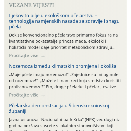
VEZANE VIJESTI
Ljekovito bilje u ekološkom pčelarstvu –
tehnologija namjenskih nasada za zdravlje i snagu
pčela
Dok se konvencionalno pčelarstvo primarno fokusira na
kvantitativne pokazatelje prinosa meda, ekološki i
holistički model daje prioritet metaboličkom zdravlju
zajednice, koristeći ljekovito bilje kao sustav prirodnog
Pročitajte više
jačanja otpornosti. Travanj i početak svibnja ključno su
razdoblje za sjetvu i sadnju kojom pčelar prestaje biti
Nozemoza između klimatskih promjena i okoliša
promatrač i postaje aktivni sukreator zdrave pčelinje
„Moje pčele imaju nozemozu!“ „Zajednice su mi uginule
paše. Vodeći se principima cjelovitosti, […]
od nozemoze!“ „Možete li nam reći koja sredstva koristiti
protiv nozemoze?“ Eto, drage pčelarke i pčelari, ovakve
izjave i tvrdnje slušam nerijetko na predavanjima ili
Pročitajte više
putem telefonskog razgovora već unatrag 2-3 desetljeća.
Pokušajmo odgovoriti na prvu tvrdnju pčelara „Moje
Pčelarska demonstracija u Šibensko-kninskoj
županiji
pčele imaju nozemozu!“ Na pitanje kako zna da […]
Javna ustanova “Nacionalni park Krka” (NPK) već dugi niz
godina održava susrete s lokalnim stanovništvom koji