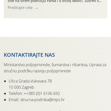
žive na širem području Parka i u bližoj okolici. Susreti su
mjesto održavanja različitih aktivnosti edukativnog i
Pročitajte više
informativnog karaktera, primjerice stručnih predavanja,
radionica i javnih tribina. Teme su raznolike i
predstavljaju obostrani interes u cilju očuvanja
tradicijskih poljoprivrednih kultura, […]
KONTAKTIRAJTE NAS
Ministarstvo poljoprivrede, šumarstva i ribarstva, Uprava za
stručnu podršku razvoju poljoprivrede
Ulica Grada Vukovara 78
10 000 Zagreb
Telefon: ++385 (0)1 6106 692
Email: strucna-podrska@mps.hr