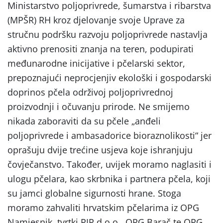
Ministarstvo poljoprivrede, šumarstva i ribarstva
(MPŠR) RH kroz djelovanje svoje Uprave za
stručnu podršku razvoju poljoprivrede nastavlja
aktivno prenositi znanja na teren, podupirati
međunarodne inicijative i pčelarski sektor,
prepoznajući neprocjenjiv ekološki i gospodarski
doprinos pčela održivoj poljoprivrednoj
proizvodnji i očuvanju prirode. Ne smijemo
nikada zaboraviti da su pčele „anđeli
poljoprivrede i ambasadorice bioraznolikosti“ jer
oprašuju dvije trećine usjeva koje ishranjuju
čovječanstvo. Također, uvijek moramo naglasiti i
ulogu pčelara, kao skrbnika i partnera pčela, koji
su jamci globalne sigurnosti hrane. Stoga
moramo zahvaliti hrvatskim pčelarima iz OPG
Namjesnik, tvrtki PIP d.o.o., OPG Barač te OPG