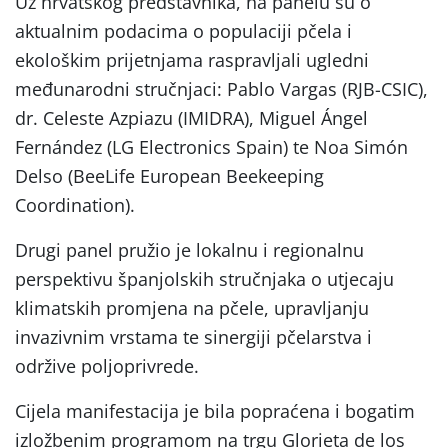
Uz hrvatskog predstavnika, na panelu su o
aktualnim podacima o populaciji pčela i
ekološkim prijetnjama raspravljali ugledni
međunarodni stručnjaci: Pablo Vargas (RJB-CSIC),
dr. Celeste Azpiazu (IMIDRA), Miguel Ángel
Fernández (LG Electronics Spain) te Noa Simón
Delso (BeeLife European Beekeeping
Coordination).
Drugi panel pružio je lokalnu i regionalnu
perspektivu španjolskih stručnjaka o utjecaju
klimatskih promjena na pčele, upravljanju
invazivnim vrstama te sinergiji pčelarstva i
održive poljoprivrede.
Cijela manifestacija je bila popraćena i bogatim
izložbenim programom na trgu Glorieta de los