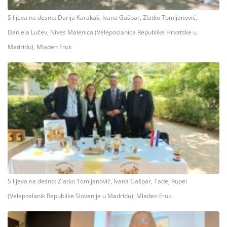
S lijeva na desno: Darija Karakaš, Ivana Gašpar, Zlatko Tomljanović,
Daniela Lučev, Nives Malenica (Veleposlanica Republike Hrvatske u
Madridu), Mladen Fruk
S lijeva na desno: Zlatko Tomljanović, Ivana Gašpar, Tadej Rupel
(Veleposlanik Republike Slovenije u Madridu), Mladen Fruk