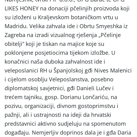
LIKES HONEY na donaciji pčelinjih proizvoda koji
su izloženi u Kraljevskom botaničkom vrtu u
Madridu. Velika zahvala ide i Obrtu Smyeshka iz
Zagreba na izradi vizualnog rješenja „Pčelinje
obitelji“ koji je tiskan na majice koje su
poklonjene posjetiocima tijekom izložbe. U
konačnici naša duboka zahvalnost ide i
veleposlanici RH u Španjolskoj gđi Nives Malenici
i cijelom osoblju Veleposlanstva, posebno
diplomatskoj savjetnici, gđi Danieli Lučev i
trećem tajniku, gosp. Dorianu Lončariću, na
pozivu, organizaciji, divnom gostoprimstvu i
pažnji, ali i ustrajnosti na ideji da hrvatski
predstavnici aktivno sudjeluju na spomenutom
događaju. Nemjerljiv doprinos dala je i gđa Daria