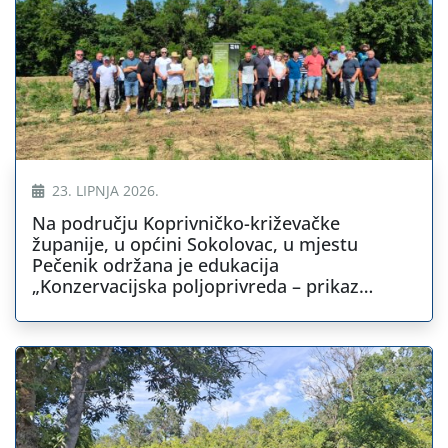
23. LIPNJA 2026.
Na području Koprivničko-križevačke
županije, u općini Sokolovac, u mjestu
Pečenik održana je edukacija
„Konzervacijska poljoprivreda – prikaz
dobrih praksi “