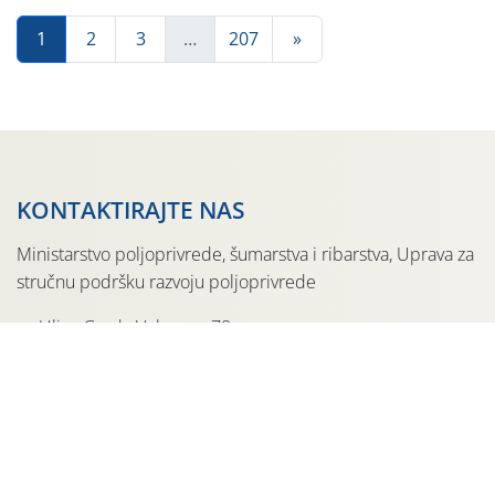
1
2
3
…
207
»
KONTAKTIRAJTE NAS
Ministarstvo poljoprivrede, šumarstva i ribarstva, Uprava za
stručnu podršku razvoju poljoprivrede
Ulica Grada Vukovara 78
10 000 Zagreb
Telefon: ++385 (0)1 6106 692
Email: strucna-podrska@mps.hr
SAVJETODAVNA PODRŠKA