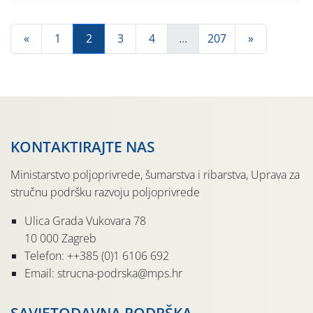
«
1
2
3
4
…
207
»
KONTAKTIRAJTE NAS
Ministarstvo poljoprivrede, šumarstva i ribarstva, Uprava za
stručnu podršku razvoju poljoprivrede
Ulica Grada Vukovara 78
10 000 Zagreb
Telefon: ++385 (0)1 6106 692
Email: strucna-podrska@mps.hr