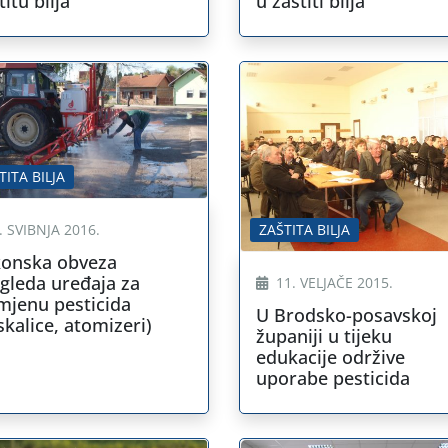
titu bilja
u zaštiti bilja
TITA BILJA
ZAŠTITA BILJA
. SVIBNJA 2016.
konska obveza
gleda uređaja za
11. VELJAČE 2015.
mjenu pesticida
U Brodsko-posavskoj
skalice, atomizeri)
županiji u tijeku
edukacije održive
uporabe pesticida