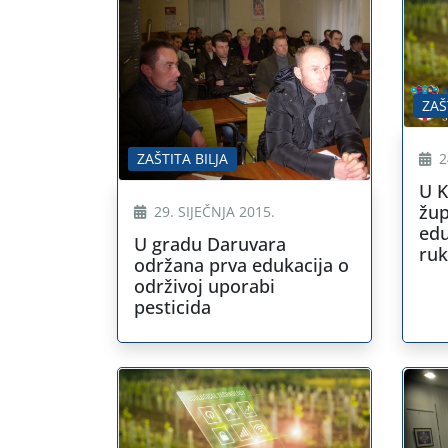
ZAŠ
ZAŠTITA BILJA
2
U K
žup
29. SIJEČNJA 2015.
edu
U gradu Daruvara
ruk
održana prva edukacija o
pes
održivoj uporabi
pesticida