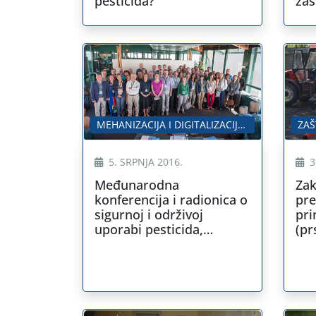
pesticida?
zaš
MEHANIZACIJA I DIGITALIZACIJA U POLJOPRIVREDI
ZAŠ
5. SRPNJA 2016.
3
Međunarodna
Za
konferencija i radionica o
pre
sigurnoj i održivoj
pri
uporabi pesticida,
(pr
Lisabon,Portugal, 7-8.
lipnja 2016.