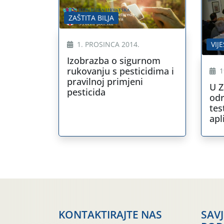
ZAŠTITA BILJA
VIJE
1. PROSINCA 2014.
Izobrazba o sigurnom
rukovanju s pesticidima i
1
pravilnoj primjeni
U Z
pesticida
odr
tes
apl
zaš
KONTAKTIRAJTE NAS
SAV