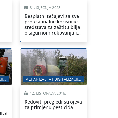
31. SIJEČNJA 2023.
Besplatni tečajevi za sve
profesionalne korisnike
sredstava za zaštitu bilja
o sigurnom rukovanju i
pravilnoj primjeni
pesticida
MEHANIZACIJA I DIGITALIZACIJA U POLJOPRIVREDI
MEHANIZACIJA I DIGITALIZACIJA U POLJOPRIVREDI
12. LISTOPADA 2016.
Redoviti pregledi strojeva
za primjenu pesticida
nica