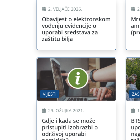
2. VELJAČE 2026.
2
Obavijest o elektronskom
Mre
vođenju evidencije o
am
uporabi sredstava za
(pr
zaštitu bilja
VIJESTI
ZAŠ
29. OŽUJKA 2021.
1
Gdje i kada se može
BTS
pristupiti izobrazbi o
upo
održivoj uporabi
nag