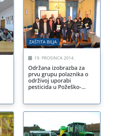
ZAŠTITA BILJA
19. PROSINCA 2014.
Održana izobrazba za
prvu grupu polaznika o
održivoj uporabi
pesticida u Požeško-
slavonskoj županiji