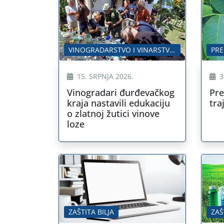
VINOGRADARSTVO I VINARSTVO
PRE
15. SRPNJA 2026.
3
Vinogradari đurđevačkog
Pre
kraja nastavili edukaciju
tra
o zlatnoj žutici vinove
loze
ZAŠTITA BILJA
ZAŠ