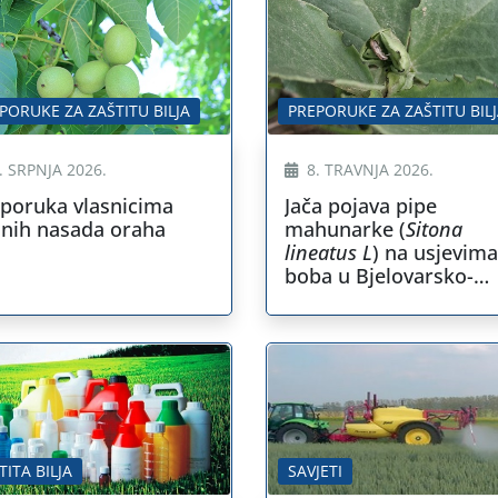
PORUKE ZA ZAŠTITU BILJA
PREPORUKE ZA ZAŠTITU BIL
. SRPNJA 2026.
8. TRAVNJA 2026.
poruka vlasnicima
Jača pojava pipe
jnih nasada oraha
mahunarke (
Sitona
lineatus L
) na usjevima
boba u Bjelovarsko-
bilogorskoj županiji
TITA BILJA
SAVJETI