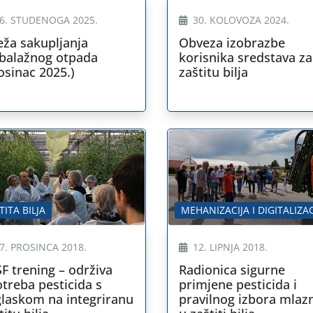
6. STUDENOGA 2025.
30. KOLOVOZA 2024.
ža sakupljanja
Obveza izobrazbe
balažnog otpada
korisnika sredstava za
osinac 2025.)
zaštitu bilja
TITA BILJA
7. PROSINCA 2018.
12. LIPNJA 2018.
F trening – održiva
Radionica sigurne
treba pesticida s
primjene pesticida i
laskom na integriranu
pravilnog izbora mlaz