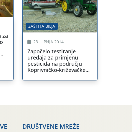
ZAŠTITA BILJA
a za
 o
23. LIPNJA 2014.
Započelo testiranje
uređaja za primjenu
pesticida na području
Koprivničko-križevačke
županije
AVE
DRUŠTVENE MREŽE