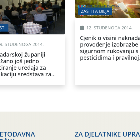
ZAŠTITA BILJA
STI
12. STUDENOGA 2014.
Cjenik o visini naknad
provođenje izobrazbe
9. STUDENOGA 2014.
sigurnom rukovanju s
adarskoj županiji
pesticidima i pravilnoj
žano još jedno
primjeni pesticida
tiranje uređaja za
ikaciju sredstava za
titu bilja
JETODAVNA
ZA DJELATNIKE UPR