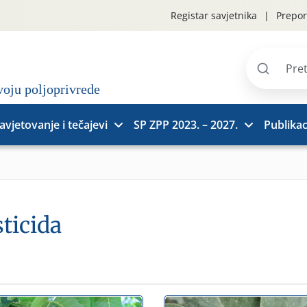
Registar savjetnika
Prepor
Pretraži
stranice
avjetovanje i tečajevi
SP ZPP 2023. – 2027.
Publikac
ticida