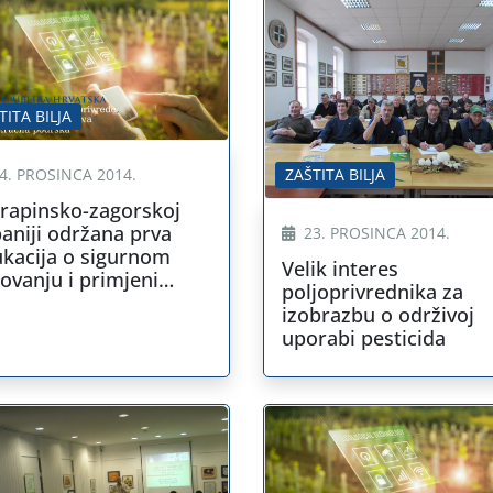
TITA BILJA
ZAŠTITA BILJA
4. PROSINCA 2014.
rapinsko-zagorskoj
aniji održana prva
23. PROSINCA 2014.
kacija o sigurnom
Velik interes
ovanju i primjeni
poljoprivrednika za
ticida
izobrazbu o održivoj
uporabi pesticida