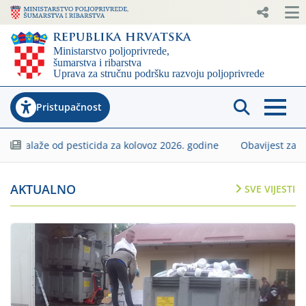
Pristupačnost
že od pesticida za kolovoz 2026. godine
Obavijest za mlade po
Savjetodavna | Ministarstv
AKTUALNO
SVE VIJESTI