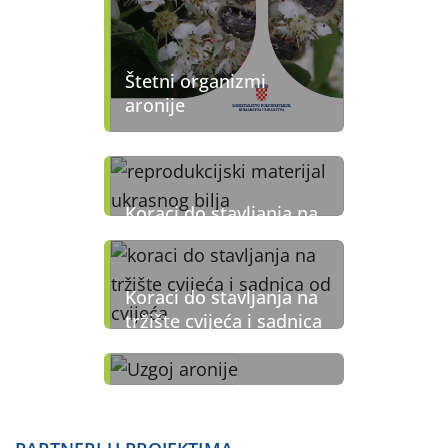
Štetni organizmi
aronije
Koraci do stavljanja na
tržište reprodukcijskog
materijala ukrasnog
bilja
Koraci do stavljanja na
tržište cvijeća i sadnica
od cvijeća
Uzgoj aronije