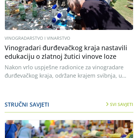
Slavonski Brod, Tomislav Pendić […]
VINOGRADARSTVO I VINARSTVO
Vinogradari đurđevačkog kraja nastavili
edukaciju o zlatnoj žutici vinove loze
Nakon vrlo uspješne radionice za vinogradare
đurđevačkog kraja, održane krajem svibnja, u
suradnji s Udrugom vinogradara i voćara
Đurđevac organizirali smo još jednu terensku
radionicu u vinogradu obitelji Čorba. Radionicu
STRUČNI SAVJETI
SVI SAVJETI
su vodili djelatnici Uprave za stručnu podršku
razvoju poljoprivrede, Leon Golub i Željkica
Oštrkapa-Međurečan. Kao i prethodnog puta,
glavna tema bila je sprječavanje širenja i […]