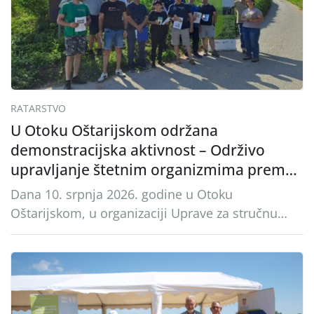
općina Ston. Manifestacija, koja se već sedmu
godinu zaredom održava u sklopu proslave Dana
svete […]
RATARSTVO
U Otoku Oštarijskom održana
demonstracijska aktivnost – Održivo
upravljanje štetnim organizmima prema
načelima integrirane zaštite bilja u
Dana 10. srpnja 2026. godine u Otoku
kukuruzu
Oštarijskom, u organizaciji Uprave za stručnu
podršku razvoju poljoprivrede, održana je
demonstracijska aktivnost pod nazivom „Održivo
upravljanje štetnim organizmima prema
načelima integrirane zaštite bilja u kukuruzu”, u
okviru Intervencije 78.01 – Biljna proizvodnja –