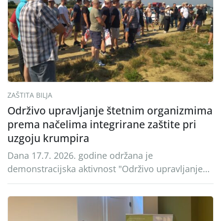
ZAŠTITA BILJA
Održivo upravljanje štetnim organizmima
prema načelima integrirane zaštite pri
uzgoju krumpira
Dana 17.7. 2026. godine održana je
demonstracijska aktivnost "Održivo upravljanje
štetnim organizmima prema načelima
integrirane zaštite pri uzgoju krumpira" na
pokusnom polju "Poredje", kraj naselja Belica