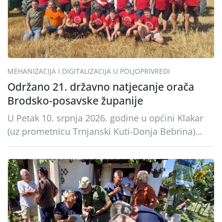
MEHANIZACIJA I DIGITALIZACIJA U POLJOPRIVREDI
Održano 21. državno natjecanje orača
Brodsko-posavske županije
U Petak 10. srpnja 2026. godine u općini Klakar
(uz prometnicu Trnjanski Kuti-Donja Bebrina)
održano je 21. županijsko natjecanje orača.
Znanje i vještinu oranja odmjerili su 3
natjecatelja u kategoriji plugova ravnjaka i 7
natjecatelja u kategoriji plugova premetnjaka.
Okupljenima su se obratili Željko Kucjenić
voditelj područne službe za stručnu podršku