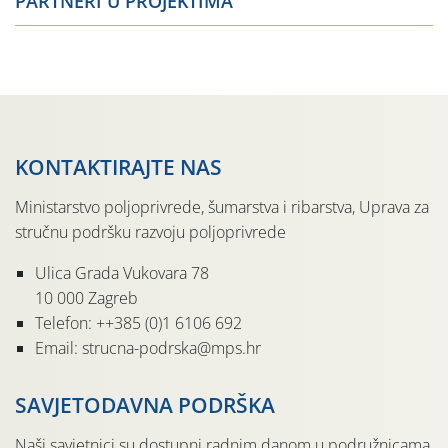
PARTNERI U PROJEKTIMA
RŠENO
ZAVRŠENO
ZAVRŠ
KONTAKTIRAJTE NAS
Ministarstvo poljoprivrede, šumarstva i ribarstva, Uprava za
stručnu podršku razvoju poljoprivrede
Ulica Grada Vukovara 78
10 000 Zagreb
Telefon: ++385 (0)1 6106 692
Email: strucna-podrska@mps.hr
SAVJETODAVNA PODRŠKA
Naši savjetnici su dostupni radnim danom u podružnicama