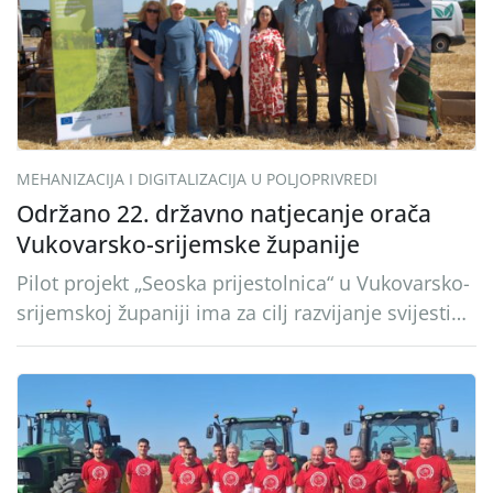
Ratarstvo – Ostale teme (2026.)
MEHANIZACIJA I DIGITALIZACIJA U POLJOPRIVREDI
Održano 22. državno natjecanje orača
Vukovarsko-srijemske županije
Pilot projekt „Seoska prijestolnica“ u Vukovarsko-
srijemskoj županiji ima za cilj razvijanje svijesti
javnosti o važnosti ruralnih sredina, kao i njihovo
oživljavanje, kako bi se pokrenule: društvene,
gospodarske, kulturne i sportske aktivnosti
kojima se može pokazati sva ljepota i bogatstvo,
ali i snaga opstanka u ovom kraju za koji smo
nerazdvojivo vezani. Ove 2026. godine tu […]