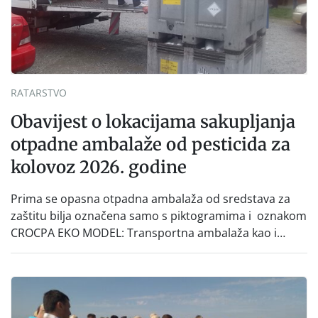
RATARSTVO
Obavijest o lokacijama sakupljanja
otpadne ambalaže od pesticida za
kolovoz 2026. godine
Prima se opasna otpadna ambalaža od sredstava za
zaštitu bilja označena samo s piktogramima i oznakom
CROCPA EKO MODEL: Transportna ambalaža kao i
ambalaža drugih proizvoda koji nisu sredstva za zaštitu
bilja (npr. ambalaža od mineralnih gnojiva,) se ne
prihvaća. Korisnicima je osiguran besplatni povrat
prazne ambalaže isključivo ovih tvrtki: AGROCHEM-
MAKS, AGRONOM, ALBAUGH TKI* (PINUS […]