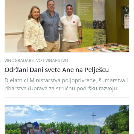
(ARKOD parcela ID 2445031) (središnji dio
Međimurske županije).
VINOGRADARSTVO I VINARSTVO
Održani Dani svete Ane na Pelješcu
Djelatnici Ministarstva poljoprivrede, šumarstva i
ribarstva (Uprava za stručnu podršku razvoju
poljoprivrede) sudjelovali su na tradicionalnom
Vinskom forumu, održanom 24.07.2026. godine u
Domu vinarske tradicije u Putnikovićima na
poluotoku Pelješcu, u organizaciji PZ Putniković,
Zadružni savez Dalmacije, Udruga Dalmika i